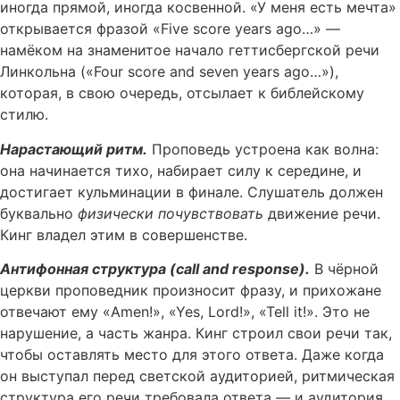
иногда прямой, иногда косвенной. «У меня есть мечта»
открывается фразой «Five score years ago…» —
намёком на знаменитое начало геттисбергской речи
Линкольна («Four score and seven years ago…»),
которая, в свою очередь, отсылает к библейскому
стилю.
Нарастающий ритм.
Проповедь устроена как волна:
она начинается тихо, набирает силу к середине, и
достигает кульминации в финале. Слушатель должен
буквально
физически почувствовать
движение речи.
Кинг владел этим в совершенстве.
Антифонная структура (call and response).
В чёрной
церкви проповедник произносит фразу, и прихожане
отвечают ему «Amen!», «Yes, Lord!», «Tell it!». Это не
нарушение, а часть жанра. Кинг строил свои речи так,
чтобы оставлять место для этого ответа. Даже когда
он выступал перед светской аудиторией, ритмическая
структура его речи требовала ответа — и аудитория