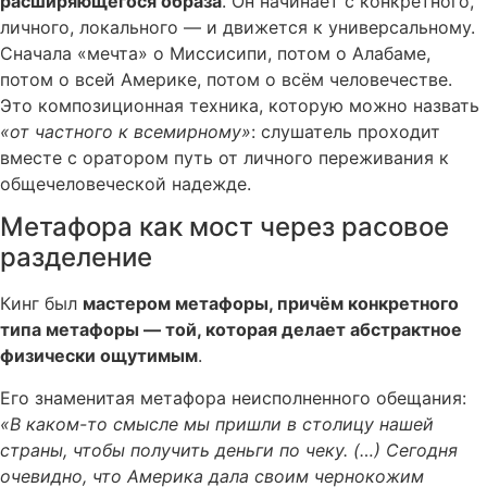
расширяющегося образа
. Он начинает с конкретного,
личного, локального — и движется к универсальному.
Сначала «мечта» о Миссисипи, потом о Алабаме,
потом о всей Америке, потом о всём человечестве.
Это композиционная техника, которую можно назвать
«от частного к всемирному»
: слушатель проходит
вместе с оратором путь от личного переживания к
общечеловеческой надежде.
Метафора как мост через расовое
разделение
Кинг был
мастером метафоры, причём конкретного
типа метафоры — той, которая делает абстрактное
физически ощутимым
.
Его знаменитая метафора неисполненного обещания:
«В каком-то смысле мы пришли в столицу нашей
страны, чтобы получить деньги по чеку. (…) Сегодня
очевидно, что Америка дала своим чернокожим