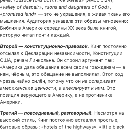
речь.
«Justice rolls down like waters»
(Амос 5:24),
«valley of despair»
,
«sons and daughters of God»
,
«promised land»
— это не украшения, а живая ткань его
мышления. Аудитория узнавала эти образы мгновенно:
Библия в Америке середины XX века была книгой,
которую читал почти каждый.
Второй — конституционно-правовой.
Кинг постоянно
отсылал к Декларации независимости, Конституции
США, речам Линкольна. Он строил аргумент так:
«Америка дала обещание всем своим гражданам — а
нам, чёрным, это обещание не выполнила». Этот ход
чрезвычайно силён, потому что он
не оспаривает
американские ценности, а апеллирует к ним
. Это
позиция верующего в Америку, а не противника
Америки.
Третий — повседневный, разговорный.
Несмотря на
высокий стиль, Кинг постоянно вставлял простые,
бытовые образы: «hotels of the highways», «little black