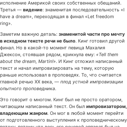
исполнение Америкой своих собственных обещаний.
Третья —
видение
: знаменитая последовательность «I
have a dream», переходящая в финал «Let freedom
ring».
Заметим важную деталь:
знаменитой части про мечту
в исходном тексте речи не было
. Кинг готовил другой
финал. Но в какой-то момент певица Махалия
Джексон, стоявшая рядом, крикнула ему:
«Tell them
about the dream, Martin!»
. И Кинг отложил написанный
текст и начал импровизировать на тему, которую
раньше использовал в проповедях. То, что считается
главной речью XX века, —
плод устной импровизации
опытного проповедника
.
Это говорит о многом. Кинг был не просто оратором,
читающим написанный текст. Он был
импровизатором,
владеющим жанром
. Он мог в любой момент перейти
от подготовленного выступления к проповедническому
потоку, потому что весь его речевой аппарат был на