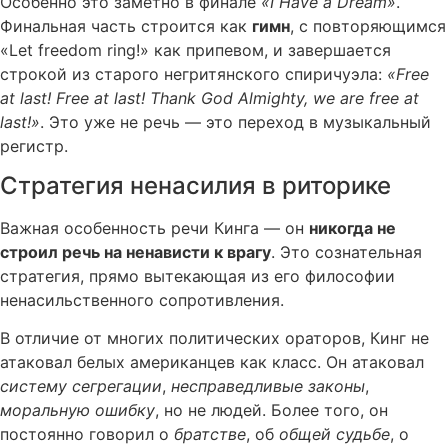
Особенно это заметно в финале
«I Have a Dream»
.
Финальная часть строится как
гимн
, с повторяющимся
«Let freedom ring!» как припевом, и завершается
строкой из старого негритянского спиричуэла:
«Free
at last! Free at last! Thank God Almighty, we are free at
last!»
. Это уже не речь — это переход в музыкальный
регистр.
Стратегия ненасилия в риторике
Важная особенность речи Кинга — он
никогда не
строил речь на ненависти к врагу
. Это сознательная
стратегия, прямо вытекающая из его философии
ненасильственного сопротивления.
В отличие от многих политических ораторов, Кинг не
атаковал белых американцев как класс. Он атаковал
систему сегрегации
,
несправедливые законы
,
моральную ошибку
, но не людей. Более того, он
постоянно говорил о
братстве
, об
общей судьбе
, о