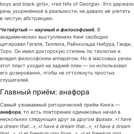
boys and black girls», «red hills of Georgia». Это держало
речь укоренённой в реальности, не давало ей улететь
в чистую абстракцию.
Четвёртый — научный и философский.
В
академических выступлениях Кинг свободно
цитировал Гегеля, Тиллиха, Райнхольда Нибура, Ганди,
Торо. Он имел докторскую степень по теологии и
владел философским аппаратом. Но в массовых речах
этот пласт уходил на задний план — он использовал
его дозированно, чтобы не оттолкнуть простых
слушателей.
Главный приём: анафора
Самый узнаваемый риторический приём Кинга —
анафора
, то есть повторение одинаковых начал в
нескольких следующих друг за другом фразах.
«I have
a dream that…», «I have a dream that…», «I have a dream
that…»
.
«Let freedom ring from…», «Let freedom ring