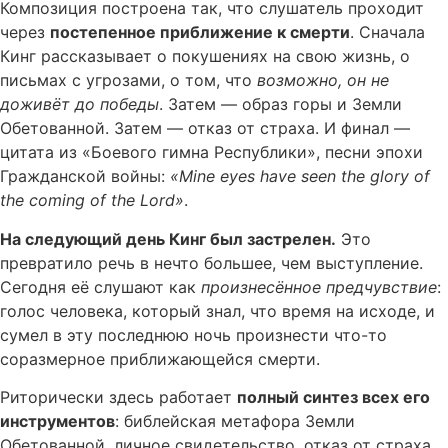
Композиция построена так, что слушатель проходит
через
постепенное приближение к смерти
. Сначала
Кинг рассказывает о покушениях на свою жизнь, о
письмах с угрозами, о том, что
возможно, он не
доживёт до победы
. Затем — образ горы и Земли
Обетованной. Затем — отказ от страха. И финал —
цитата из «Боевого гимна Республики», песни эпохи
Гражданской войны:
«Mine eyes have seen the glory of
the coming of the Lord»
.
На следующий день Кинг был застрелен.
Это
превратило речь в нечто большее, чем выступление.
Сегодня её слушают как
произнесённое предчувствие
:
голос человека, который знал, что время на исходе, и
сумел в эту последнюю ночь произнести что-то
соразмерное приближающейся смерти.
Риторически здесь работает
полный синтез всех его
инструментов
: библейская метафора Земли
Обетованной, личное свидетельство, отказ от страха,