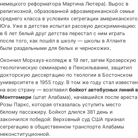
немецкого реформатора Мартина Лютера). Вырос в
религиозной, образованной афроамериканской семье
среднего класса в условиях сегрегации американского
Юга. Уже в детстве испытал расовую дискриминацию:
в 6 лет белый друг детства перестал с ним играть
после того, как пошёл в школу — школы в Атланте
были раздельными для белых и чернокожих.
Окончил Морхауз-колледж в 19 лет, затем Крозерскую
теологическую семинарию в Пенсильвании, защитил
докторскую диссертацию по теологии в Бостонском
университете в 1955 году. В том же году стал известен
на всю страну — возглавил
бойкот автобусных линий в
Монтгомери
(штат Алабама), начавшийся после ареста
Розы Паркс, которая отказалась уступить место
белому пассажиру. Бойкот длился 381 день и
закончился победой: Верховный суд США признал
сегрегацию в общественном транспорте Алабамы
неконституционной.