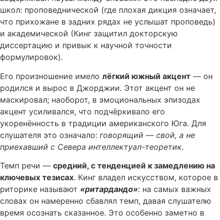
школ: проповеднической (где плохая дикция означает,
что прихожане в задних рядах не услышат проповедь)
и академической (Кинг защитил докторскую
диссертацию и привык к научной точности
формулировок).
Его произношение имело
лёгкий южный акцент
— он
родился и вырос в Джорджии. Этот акцент он не
маскировал; наоборот, в эмоциональных эпизодах
акцент усиливался, что подчёркивало его
укоренённость в традиции американского Юга. Для
слушателя это означало:
говорящий — свой, а не
приехавший с Севера интеллектуал-теоретик
.
Темп речи —
средний, с тенденцией к замедлению на
ключевых тезисах
. Кинг владел искусством, которое в
риторике называют
«ритардандо»
: на самых важных
словах он намеренно сбавлял темп, давая слушателю
время осознать сказанное. Это особенно заметно в