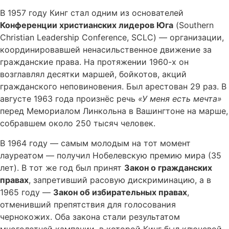
В 1957 году Кинг стал одним из основателей
Конференции христианских лидеров Юга
(Southern
Christian Leadership Conference, SCLC) — организации,
координировавшей ненасильственное движение за
гражданские права. На протяжении 1960-х он
возглавлял десятки маршей, бойкотов, акций
гражданского неповиновения. Был арестован 29 раз. В
августе 1963 года произнёс речь
«У меня есть мечта»
перед Мемориалом Линкольна в Вашингтоне на марше,
собравшем около 250 тысяч человек.
В 1964 году — самым молодым на тот момент
лауреатом — получил Нобелевскую премию мира (35
лет). В тот же год был принят
Закон о гражданских
правах
, запретивший расовую дискриминацию, а в
1965 году —
Закон об избирательных правах
,
отменивший препятствия для голосования
чернокожих. Оба закона стали результатом
многолетней кампании, в которой Кинг был ключевой