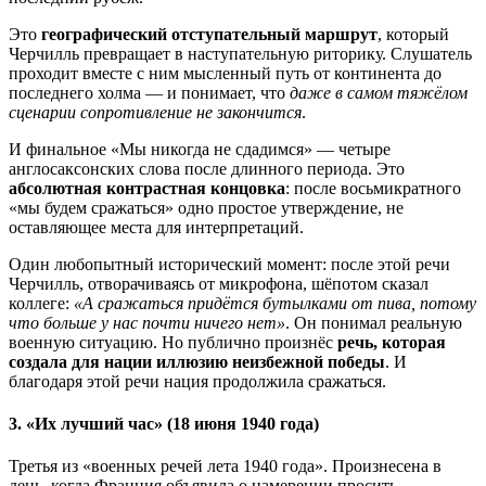
Это
географический отступательный маршрут
, который
Черчилль превращает в наступательную риторику. Слушатель
проходит вместе с ним мысленный путь от континента до
последнего холма — и понимает, что
даже в самом тяжёлом
сценарии сопротивление не закончится
.
И финальное «Мы никогда не сдадимся» — четыре
англосаксонских слова после длинного периода. Это
абсолютная контрастная концовка
: после восьмикратного
«мы будем сражаться» одно простое утверждение, не
оставляющее места для интерпретаций.
Один любопытный исторический момент: после этой речи
Черчилль, отворачиваясь от микрофона, шёпотом сказал
коллеге:
«А сражаться придётся бутылками от пива, потому
что больше у нас почти ничего нет»
. Он понимал реальную
военную ситуацию. Но публично произнёс
речь, которая
создала для нации иллюзию неизбежной победы
. И
благодаря этой речи нация продолжила сражаться.
3. «Их лучший час» (18 июня 1940 года)
Третья из «военных речей лета 1940 года». Произнесена в
день, когда Франция объявила о намерении просить