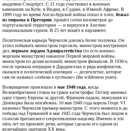
академии Сэндхёрст. С 21 года участвовал в военных
кампаниях на Кубе, в Индии, в Судане, в Южной Африке. В
1899 году во время Англо-бурской войны попал в плен,
бежал
из тюрьмы в Претории
, прошёл сотни километров до
португальской территории — и вернулся в Англию
национальным героем. В 25 лет вошёл в парламент.
Политическая карьера Черчилля длилась более полувека. Он
успел побывать министром торговли, министром внутренних
дел,
первым лордом Адмиралтейства
(то есть военно-
морским министром) накануне Первой мировой войны,
министром по делам колоний, министром финансов. В 1930-е,
после провала операции в Дарданеллах и ряда конфликтов,
оказался в политической изоляции — десятилетие, которое
сам он называл
«годами в пустыне»
(the wilderness years).
Возвращение произошло в
мае 1940 года
, когда
Великобритания стояла на грани катастрофы: Гитлер занимал
одну страну Европы за другой, Франция падала, эвакуация из
Дюнкерка была неизбежна. 10 мая 1940 года король Георг VI
назначил Черчилля премьер-министром. С этого момента и до
победы над Германией в мае 1945 года Черчилль был лицом и
голосом британского сопротивления нацизму. Именно в эти
пять лет он произнёс речи, которые сделали его одним из
величайших ораторов XX века.