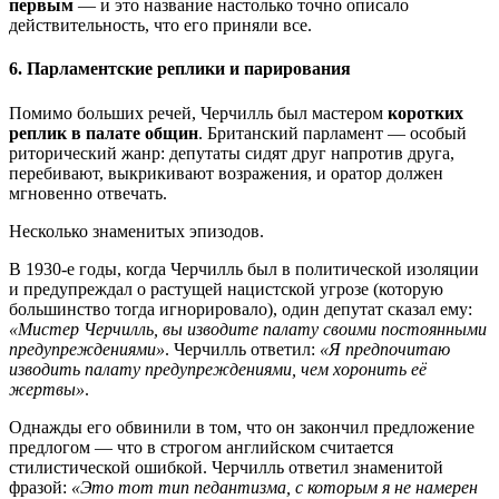
первым
— и это название настолько точно описало
действительность, что его приняли все.
6. Парламентские реплики и парирования
Помимо больших речей, Черчилль был мастером
коротких
реплик в палате общин
. Британский парламент — особый
риторический жанр: депутаты сидят друг напротив друга,
перебивают, выкрикивают возражения, и оратор должен
мгновенно отвечать.
Несколько знаменитых эпизодов.
В 1930-е годы, когда Черчилль был в политической изоляции
и предупреждал о растущей нацистской угрозе (которую
большинство тогда игнорировало), один депутат сказал ему:
«Мистер Черчилль, вы изводите палату своими постоянными
предупреждениями»
. Черчилль ответил:
«Я предпочитаю
изводить палату предупреждениями, чем хоронить её
жертвы»
.
Однажды его обвинили в том, что он закончил предложение
предлогом — что в строгом английском считается
стилистической ошибкой. Черчилль ответил знаменитой
фразой:
«Это тот тип педантизма, с которым я не намерен