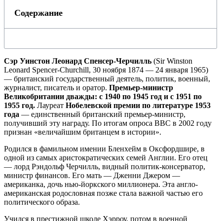
Содержание
Сэр Уинстон Леонард Спенсер-Черчилль
(Sir Winston
Leonard Spencer-Churchill, 30 ноября 1874 — 24 января 1965)
— британский государственный деятель, политик, военный,
журналист, писатель и оратор.
Премьер-министр
Великобритании дважды: с 1940 по 1945 год и с 1951 по
1955 год.
Лауреат
Нобелевской премии по литературе 1953
года
— единственный британский премьер-министр,
получивший эту награду. По итогам опроса BBC в 2002 году
признан «величайшим британцем в истории».
Родился в фамильном имении Бленхейм в Оксфордшире, в
одной из самых аристократических семей Англии. Его отец
— лорд Рэндольф Черчилль, видный политик-консерватор,
министр финансов. Его мать — Дженни Джером —
американка, дочь нью-йоркского миллионера. Эта англо-
американская родословная позже стала важной частью его
политического образа.
Учился в престижной школе Хэрроу, потом в военной