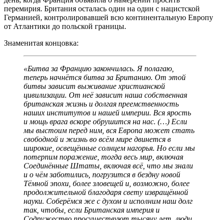
перемирия. Британия осталась один на один с нацистской
Германией, контролировавшей всю континентальную Европу
от Атлантики до польской границы.
Знаменитая концовка:
«Битва за Францию закончилась. Я полагаю,
теперь начнётся битва за Британию. От этой
битвы зависит выживание христианской
цивилизации. От неё зависит наша собственная
британская жизнь и долгая преемственность
наших институтов и нашей империи. Вся ярость
и мощь врага вскоре обрушится на нас. (…) Если
мы выстоим перед ним, вся Европа может стать
свободной и жизнь во всём мире двинется в
широкие, освещённые солнцем нагорья. Но если мы
потерпим поражение, тогда весь мир, включая
Соединённые Штаты, включая всё, что мы знали
и о чём заботились, погрузится в бездну новой
Тёмной эпохи, более зловещей и, возможно, более
продолжительной благодаря свету извращённой
науки. Соберёмся же с духом и исполним наш долг
так, чтобы, если Британская империя и
Содружество просуществуют тысячу лет, люди