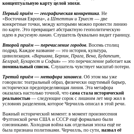
концептуальную карту целой эпохи
.
Первый приём — географическая конкретика
. Не
«Восточная Европа», а
Штеттин и Триест
— две
конкретные точки, между которыми можно провести линию
по карте. Это превращает абстрактную геополитическую
идею в
рисуемую линию
. Слушатель буквально видит границу.
Второй приём — перечисление городов
. Восемь столиц
подряд. Каждое название — это история, культура,
цивилизация.
«Варшава, Берлин, Прага, Вена, Будапешт,
Белград, Бухарест и София»
— это перечисление работает как
поминальный список
. Слушатель чувствует масштаб потери.
Третий приём — метафора занавеса
. Об этом мы уже
говорили: театральный образ, физически ощутимый барьер,
исторически предопределяющая линия. Эта метафора
оказалась настолько точной, что
сама стала исторической
реальностью
— следующие сорок с лишним лет мир жил в
условиях разделения, которое Черчилль описал в этой речи.
Важный исторический момент: в момент произнесения
Фултонской речи США и СССР ещё формально были
союзниками. Холодная война как отдельная эпоха ещё не
была признана политиками. Черчилль, по сути,
назвал её