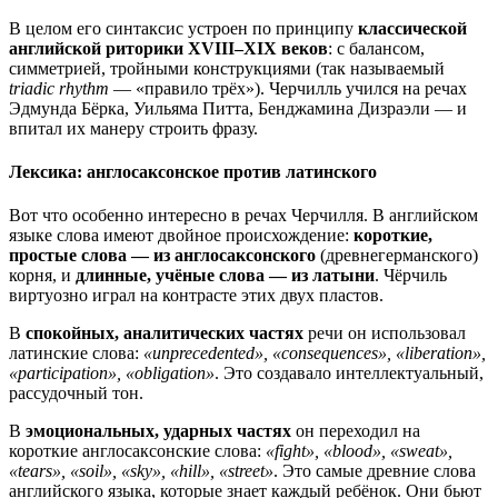
В целом его синтаксис устроен по принципу
классической
английской риторики XVIII–XIX веков
: с балансом,
симметрией, тройными конструкциями (так называемый
triadic rhythm
— «правило трёх»). Черчилль учился на речах
Эдмунда Бёрка, Уильяма Питта, Бенджамина Дизраэли — и
впитал их манеру строить фразу.
Лексика: англосаксонское против латинского
Вот что особенно интересно в речах Черчилля. В английском
языке слова имеют двойное происхождение:
короткие,
простые слова — из англосаксонского
(древнегерманского)
корня, и
длинные, учёные слова — из латыни
. Чёрчиль
виртуозно играл на контрасте этих двух пластов.
В
спокойных, аналитических частях
речи он использовал
латинские слова:
«unprecedented», «consequences», «liberation»,
«participation», «obligation»
. Это создавало интеллектуальный,
рассудочный тон.
В
эмоциональных, ударных частях
он переходил на
короткие англосаксонские слова:
«fight», «blood», «sweat»,
«tears», «soil», «sky», «hill», «street»
. Это самые древние слова
английского языка, которые знает каждый ребёнок. Они бьют