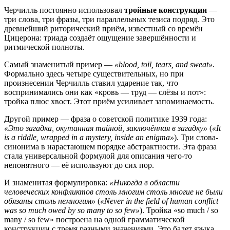
Черчилль постоянно использовал
тройные конструкции
—
три слова, три фразы, три параллельных тезиса подряд. Это
древнейший риторический приём, известный со времён
Цицерона: триада создаёт ощущение завершённости и
ритмической полноты.
Самый знаменитый пример —
«blood, toil, tears, and sweat»
.
Формально здесь четыре существительных, но при
произнесении Черчилль ставил ударение так, что
воспринимались они как «кровь — труд — слёзы и пот»:
тройка плюс хвост. Этот приём усиливает запоминаемость.
Другой пример — фраза о советской политике 1939 года:
«Это загадка, окутанная тайной, заключённая в загадку»
(
«It
is a riddle, wrapped in a mystery, inside an enigma»
). Три слова-
синонима в нарастающем порядке абстрактности. Эта фраза
стала универсальной формулой для описания чего-то
непонятного — её используют до сих пор.
И знаменитая формулировка:
«Никогда в области
человеческих конфликтов столь многим столь многие не были
обязаны столь немногим»
(
«Never in the field of human conflict
was so much owed by so many to so few»
). Тройка «so much / so
many / so few» построена на одной грамматической
конструкции с тремя разными значениями. Это балет языка.