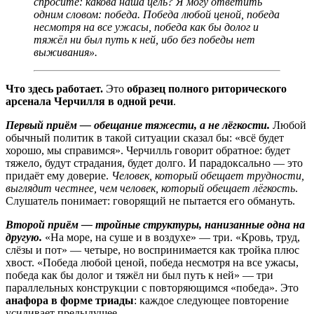
спросите: какова наша цель? Я могу ответить
одним словом: победа. Победа любой ценой, победа
несмотря на все ужасы, победа как бы долог и
тяжёл ни был путь к ней, ибо без победы нет
выживания».
Что здесь работает.
Это
образец полного риторического
арсенала Черчилля в одной речи
.
Первый приём — обещание тяжести, а не лёгкости.
Любой
обычный политик в такой ситуации сказал бы: «всё будет
хорошо, мы справимся». Черчилль говорит обратное: будет
тяжело, будут страдания, будет долго. И парадоксально — это
придаёт ему доверие.
Человек, который обещает трудности,
выглядит честнее, чем человек, который обещает лёгкость
.
Слушатель понимает: говорящий не пытается его обмануть.
Второй приём — тройные структуры, нанизанные одна на
другую.
«На море, на суше и в воздухе» — три. «Кровь, труд,
слёзы и пот» — четыре, но воспринимается как тройка плюс
хвост. «Победа любой ценой, победа несмотря на все ужасы,
победа как бы долог и тяжёл ни был путь к ней» — три
параллельных конструкции с повторяющимся «победа». Это
анафора в форме триады
: каждое следующее повторение
усиливает предыдущее.