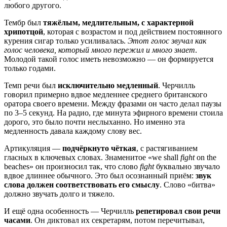
любого другого.
Тембр был
тяжёлым, медлительным, с характерной
хрипотцой
, которая с возрастом и под действием постоянного
курения сигар только усиливалась.
Этот голос звучал как
голос человека, который много пережил и много знает
.
Молодой такой голос иметь невозможно — он формируется
только годами.
Темп речи был
исключительно медленный
. Черчилль
говорил примерно вдвое медленнее среднего британского
оратора своего времени. Между фразами он часто делал паузы
по 3–5 секунд. На радио, где минута эфирного времени стоила
дорого, это было почти неслыханно. Но именно эта
медленность давала каждому слову вес.
Артикуляция —
подчёркнуто чёткая
, с растягиванием
гласных в ключевых словах. Знаменитое «we shall
fight
on the
beaches» он произносил так, что слово
fight
буквально звучало
вдвое длиннее обычного. Это был осознанный приём:
звук
слова должен соответствовать его смыслу
. Слово «битва»
должно звучать долго и тяжело.
И ещё одна особенность — Черчилль
репетировал свои речи
часами
. Он диктовал их секретарям, потом перечитывал,