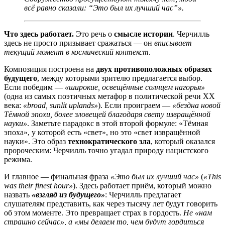
всё равно сказали: “Это был их лучший час”».
Что здесь работает.
Это речь о
смысле истории
. Черчилль
здесь не просто призывает сражаться — он
вписывает
текущий момент в космический контекст
.
Композиция построена на
двух противоположных образах
будущего
, между которыми зрителю предлагается выбор.
Если победим —
«широкие, освещённые солнцем нагорья»
(одна из самых поэтичных метафор в политической речи XX
века:
«broad, sunlit uplands»
). Если проиграем —
«бездна новой
Тёмной эпохи, более зловещей благодаря свету извращённой
науки»
. Заметьте парадокс в этой второй формуле: «Тёмная
эпоха», у которой есть «свет», но это «свет извращённой
науки». Это образ
технократического зла
, который оказался
пророческим: Черчилль точно угадал природу нацистского
режима.
И главное — финальная фраза
«Это был их лучший час»
(
«This
was their finest hour»
). Здесь работает приём, который можно
назвать
«взгляд из будущего»
: Черчилль предлагает
слушателям представить, как через тысячу лет будут говорить
об этом моменте. Это превращает страх в гордость.
Не «нам
страшно сейчас», а «мы делаем то, чем будут гордиться