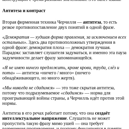
Антитеза и контраст
Вторая фирменная техника Черчилля —
антитеза
, то есть
резкое противопоставление двух понятий в одной фразе.
«Демократия — худшая форма правления, за исключением всех
остальных»
. Здесь два противоположных утверждения в
одной фразе: демократия плоха — демократия лучшая.
Парадокс заставляет слушателя задуматься, и именно эта пауза
задумчивости делает фразу запоминающейся.
«Я не имею ничего предложить, кроме крови, труда, слёз и
пота»
— антитеза «ничего / много» (ничего
обнадёживающего, но много жертв).
«Мы никогда не сдадимся»
— это тоже скрытая антитеза,
потому что подразумеваемое
«сдадимся»
— норма для
проигрывающей войны страны, а Черчилль идёт против этой
нормы.
Антитеза в его речах работает потому, что она
создаёт
интеллектуальное напряжение
. Слушатель не может
пропустить такую фразу мимо ушей — она требует
разрешения противоречия, и поэтому фиксируется в памяти.