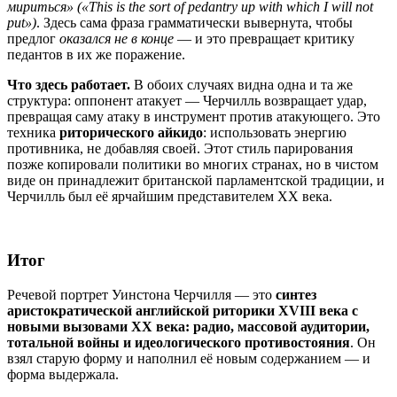
мириться» («This is the sort of pedantry up with which I will not
put»)
. Здесь сама фраза грамматически вывернута, чтобы
предлог
оказался не в конце
— и это превращает критику
педантов в их же поражение.
Что здесь работает.
В обоих случаях видна одна и та же
структура: оппонент атакует — Черчилль возвращает удар,
превращая саму атаку в инструмент против атакующего. Это
техника
риторического айкидо
: использовать энергию
противника, не добавляя своей. Этот стиль парирования
позже копировали политики во многих странах, но в чистом
виде он принадлежит британской парламентской традиции, и
Черчилль был её ярчайшим представителем XX века.
Итог
Речевой портрет Уинстона Черчилля — это
синтез
аристократической английской риторики XVIII века с
новыми вызовами XX века: радио, массовой аудитории,
тотальной войны и идеологического противостояния
. Он
взял старую форму и наполнил её новым содержанием — и
форма выдержала.