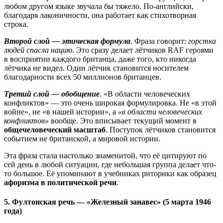
любом другом языке звучала бы тяжело. По-английски,
благодаря лаконичности, она работает как стихотворная
строка.
Второй слой — этическая формула
. Фраза говорит:
горстка
людей спасла нацию
. Это сразу делает лётчиков RAF героями
в восприятии каждого британца, даже того, кто никогда
лётчика не видел. Один лётчик становится носителем
благодарности всех 50 миллионов британцев.
Третий слой — обобщение
. «В области человеческих
конфликтов» — это очень широкая формулировка. Не «в этой
войне», не «в нашей истории», а
«в области человеческих
конфликтов»
вообще. Это вписывает текущий момент в
общечеловеческий масштаб
. Поступок лётчиков становится
событием не британской, а мировой истории.
Эта фраза стала настолько знаменитой, что её цитируют по
сей день в любой ситуации, где небольшая группа делает что-
то большое. Её упоминают в учебниках риторики как образец
афоризма в политической речи
.
5. Фултонская речь — «Железный занавес» (5 марта 1946
года)