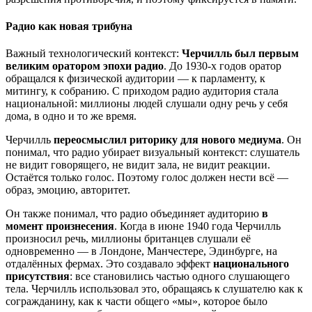
Радио как новая трибуна
Важный технологический контекст:
Черчилль был первым
великим оратором эпохи радио
. До 1930-х годов оратор
обращался к физической аудитории — к парламенту, к
митингу, к собранию. С приходом радио аудитория стала
национальной: миллионы людей слушали одну речь у себя
дома, в одно и то же время.
Черчилль
переосмыслил риторику для нового медиума
. Он
понимал, что радио убирает визуальный контекст: слушатель
не видит говорящего, не видит зала, не видит реакции.
Остаётся только голос. Поэтому голос должен нести всё —
образ, эмоцию, авторитет.
Он также понимал, что радио объединяет аудиторию
в
момент произнесения
. Когда в июне 1940 года Черчилль
произносил речь, миллионы британцев слушали её
одновременно — в Лондоне, Манчестере, Эдинбурге, на
отдалённых фермах. Это создавало эффект
национального
присутствия
: все становились частью одного слушающего
тела. Черчилль использовал это, обращаясь к слушателю как к
согражданину, как к части общего «мы», которое было