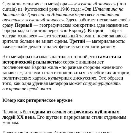
Самая знаменитая его метафора —
«железный занавес»
(iron
curtain) из Фултонской речи 1946 года:
«От Штеттина на
Балтике до Триеста на Адриатике через весь континент
опустился железный занавес»
. Здесь работает несколько слоёв
сразу.
Первый
— географическая конкретика (два названных
города задают линию через всю Европу).
Второй
— образ
театра: «занавес» — это театральный термин, после занавеса
зрители больше не видят сцены.
Третий
— материальность:
«железный» делает занавес физически непроницаемым.
Эта метафора оказалась настолько точной, что
сама стала
исторической реальностью
: сорок с лишним лет
послевоенная Европа жила «по разные стороны железного
занавеса», и термин стал использоваться в учебниках истории,
политических картах, культурных дискуссиях. Это образец
того, как одна удачная метафора может
структурировать
восприятие целой эпохи
.
Юмор как риторическое оружие
Черчилль был
одним из самых остроумных публичных
людей XX века
. Его шутки и парирования стали отдельным
жанром.
Известная история: леди Астор однажды сказала ему: