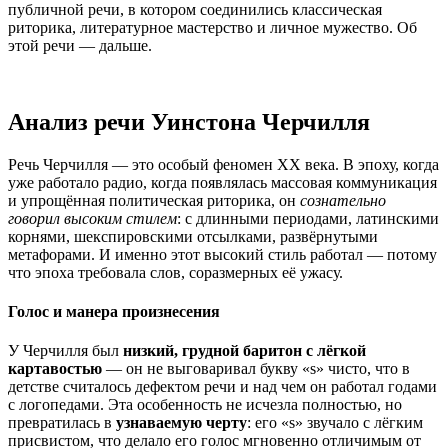
публичной речи, в котором соединились классическая
риторика, литературное мастерство и личное мужество. Об
этой речи — дальше.
Анализ речи Уинстона Черчилля
Речь Черчилля — это особый феномен XX века. В эпоху, когда
уже работало радио, когда появлялась массовая коммуникация
и упрощённая политическая риторика, он
сознательно
говорил высоким стилем
: с длинными периодами, латинскими
корнями, шекспировскими отсылками, развёрнутыми
метафорами. И именно этот высокий стиль работал — потому
что эпоха требовала слов, соразмерных её ужасу.
Голос и манера произнесения
У Черчилля был
низкий, грудной баритон с лёгкой
картавостью
— он не выговаривал букву «s» чисто, что в
детстве считалось дефектом речи и над чем он работал годами
с логопедами. Эта особенность не исчезла полностью, но
превратилась в
узнаваемую черту
: его «s» звучало с лёгким
присвистом, что делало его голос мгновенно отличимым от