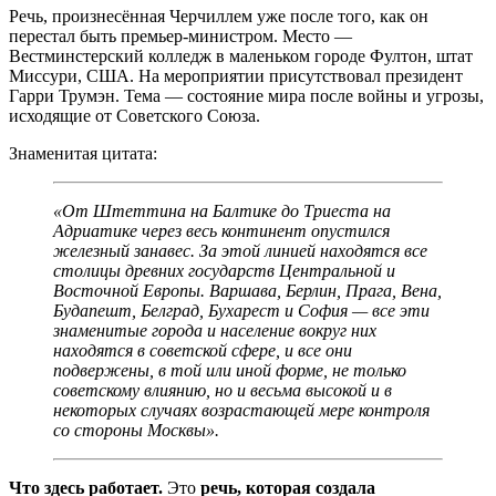
Речь, произнесённая Черчиллем уже после того, как он
перестал быть премьер-министром. Место —
Вестминстерский колледж в маленьком городе Фултон, штат
Миссури, США. На мероприятии присутствовал президент
Гарри Трумэн. Тема — состояние мира после войны и угрозы,
исходящие от Советского Союза.
Знаменитая цитата:
«От Штеттина на Балтике до Триеста на
Адриатике через весь континент опустился
железный занавес. За этой линией находятся все
столицы древних государств Центральной и
Восточной Европы. Варшава, Берлин, Прага, Вена,
Будапешт, Белград, Бухарест и София — все эти
знаменитые города и население вокруг них
находятся в советской сфере, и все они
подвержены, в той или иной форме, не только
советскому влиянию, но и весьма высокой и в
некоторых случаях возрастающей мере контроля
со стороны Москвы».
Что здесь работает.
Это
речь, которая создала