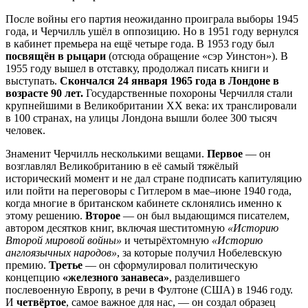
После войны его партия неожиданно проиграла выборы 1945
года, и Черчилль ушёл в оппозицию. Но в 1951 году вернулся
в кабинет премьера на ещё четыре года. В 1953 году был
посвящён в рыцари
(отсюда обращение «сэр Уинстон»). В
1955 году вышел в отставку, продолжал писать книги и
выступать.
Скончался 24 января 1965 года в Лондоне в
возрасте 90 лет.
Государственные похороны Черчилля стали
крупнейшими в Великобритании XX века: их транслировали
в 100 странах, на улицы Лондона вышли более 300 тысяч
человек.
Знаменит Черчилль несколькими вещами.
Первое
— он
возглавлял Великобританию в её самый тяжёлый
исторический момент и не дал стране подписать капитуляцию
или пойти на переговоры с Гитлером в мае–июне 1940 года,
когда многие в британском кабинете склонялись именно к
этому решению.
Второе
— он был выдающимся писателем,
автором десятков книг, включая шеститомную
«Историю
Второй мировой войны»
и четырёхтомную
«Историю
англоязычных народов»
, за которые получил Нобелевскую
премию.
Третье
— он сформулировал политическую
концепцию
«железного занавеса»
, разделившего
послевоенную Европу, в речи в Фултоне (США) в 1946 году.
И
четвёртое
, самое важное для нас, — он создал образец