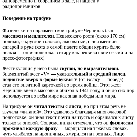
одновременно и собранием в зале, и нацией у
радиоприёмников.
Поведение на трибуне
Физически на парламентской трибуне Черчилль был
массивен и медлителен
. Невысокого роста (около 170 см),
полный, с круглой головой, лысоватый, с неизменной
сигарой в руке (хотя в самой палате общин курить было
нельзя — он использовал сигару как реквизит вне сессий и на
пресс-фотографиях).
Жестикуляция у него была
скупой, но выразительной
.
Знаменитый жест
«V» — указательный и средний палец,
поднятые вверх в форме буквы V
(от
Victory
— победа) —
стал его визитной карточкой во время войны. Этот жест
Черчилль ввёл в массовый обиход в 1941 году, и он до сих пор
используется во всём мире как знак победы или мира.
На трибуне он
читал тексты с листа
, но при этом речь не
звучала «читаной». Это удавалось благодаря многочасовой
подготовке: он знал текст почти наизусть и обращался к листу
только за опорой. Современники отмечали, что он
физически
проживал каждую фразу
— морщился на тяжёлых словах,
чуть улыбался на ироничных, хмурился на грозных. Лицо