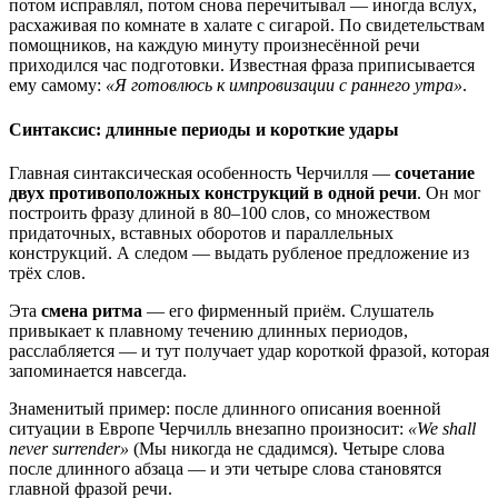
потом исправлял, потом снова перечитывал — иногда вслух,
расхаживая по комнате в халате с сигарой. По свидетельствам
помощников, на каждую минуту произнесённой речи
приходился час подготовки. Известная фраза приписывается
ему самому:
«Я готовлюсь к импровизации с раннего утра»
.
Синтаксис: длинные периоды и короткие удары
Главная синтаксическая особенность Черчилля —
сочетание
двух противоположных конструкций в одной речи
. Он мог
построить фразу длиной в 80–100 слов, со множеством
придаточных, вставных оборотов и параллельных
конструкций. А следом — выдать рубленое предложение из
трёх слов.
Эта
смена ритма
— его фирменный приём. Слушатель
привыкает к плавному течению длинных периодов,
расслабляется — и тут получает удар короткой фразой, которая
запоминается навсегда.
Знаменитый пример: после длинного описания военной
ситуации в Европе Черчилль внезапно произносит:
«We shall
never surrender»
(Мы никогда не сдадимся). Четыре слова
после длинного абзаца — и эти четыре слова становятся
главной фразой речи.