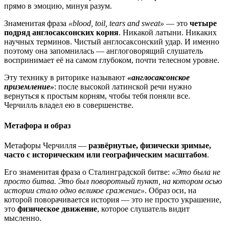
прямо в эмоцию, минуя разум.
Знаменитая фраза
«blood, toil, tears and sweat»
— это
четыре
подряд англосаксонских корня
. Никакой латыни. Никаких
научных терминов. Чистый англосаксонский удар. И именно
поэтому она запомнилась — англоговорящий слушатель
воспринимает её на самом глубоком, почти телесном уровне.
Эту технику в риторике называют
«англосаксонское
приземление»
: после высокой латинской речи нужно
вернуться к простым корням, чтобы тебя поняли все.
Черчилль владел ею в совершенстве.
Метафора и образ
Метафоры Черчилля —
развёрнутые, физически зримые,
часто с историческим или географическим масштабом
.
Его знаменитая фраза о Сталинградской битве:
«Это была не
просто битва. Это был поворотный пункт, на котором осью
истории стало одно великое сражение»
. Образ оси, на
которой поворачивается история — это не просто украшение,
это
физическое движение
, которое слушатель видит
мысленно.