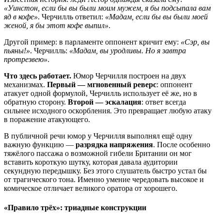
«Уинстон, если бы вы были моим мужем, я бы подсыпала вам
яд в кофе»
. Черчилль ответил:
«Мадам, если бы вы были моей
женой, я бы этот кофе выпил»
.
Другой пример: в парламенте оппонент кричит ему:
«Сэр, вы
пьяны!»
. Черчилль:
«Мадам, вы уродливы. Но я завтра
протрезвею»
.
Что здесь работает.
Юмор Черчилля построен на двух
механизмах.
Первый — мгновенный реверс
: оппонент
атакует одной формулой, Черчилль использует её же, но в
обратную сторону.
Второй — эскалация
: ответ всегда
сильнее исходного оскорбления. Это превращает любую атаку
в поражение атакующего.
В публичной речи юмор у Черчилля выполнял ещё одну
важную функцию —
разрядка напряжения
. После особенно
тяжёлого пассажа о возможной гибели Британии он мог
вставить короткую шутку, которая давала аудитории
секундную передышку. Без этого слушатель быстро устал бы
от трагического тона. Именно умение чередовать высокое и
комическое отличает великого оратора от хорошего.
«Правило трёх»: триадные конструкции