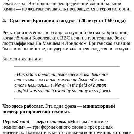
через века»
. Это полное переопределение эмоциональной
рамки — из жертвы слушатель превращается в героя истории.
4. «Сражение Британии в воздухе» (20 августа 1940 года)
Речь, произнесённая в разгар воздушной битвы за Британию,
когда лётчики Королевских ВВС вели изнурительные бои с
люфтваффе над Ла-Маншем и Лондоном. Британская авиация
была в меньшинстве, но удерживала превосходство в воздухе.
Знаменитая цитата:
«Никогда в области человеческих конфликтов
столь многим столь многие не были обязаны
столь немногим»
(
«Never in the field of human
conflict was so much owed by so many to so few»
).
Что здесь работает.
Эта одна фраза —
миниатюрный
шедевр риторической техники
.
Первый слой — игра с числом.
«Многим / многие /
немногим» — три формы одного слова в трёх разных
значениях. Грамматически это сложная конструкция, которая в