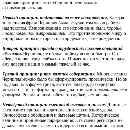
Главные принципы его публичной речи можно
сформулировать так.
Первый принцип: подготовка важнее вдохновения.
Каждая
знаменитая фраза Черчилля была результатом часов работы
над текстом. Импровизация в его исполнении была
хорошо
подготовленной импровизацией
. Это противоположно мифу о
«прирождённом ораторе»: оратор делается, а не рождается.
Второй принцип: правда о трудностях сильнее обещаний
лёгкости.
Черчилль не обещал победу легко и быстро. Он
обещал кровь, труд, слёзы и пот. И именно эта честность дала
ему доверие нации в самый тяжёлый её час.
Третий принцип: ритм важнее содержания.
Многие тезисы
Черчилля можно было бы сформулировать прозаически. Но он
подавал их в форме триад, антитез, анафор, развёрнутых
метафор — и эта форма превращала тезисы в
запоминающиеся
формулы
. Рифма и ритм работают глубже, чем логика.
Четвёртый принцип: смешивай высокое и низкое.
Длинные
латинские периоды и короткие англосаксонские удары.
Философские обобщения и бытовые шутки. Историческое
величие и ироничные парирования. Эта смена регистров не
давала слушателю заскучать и держала его внимание часами.