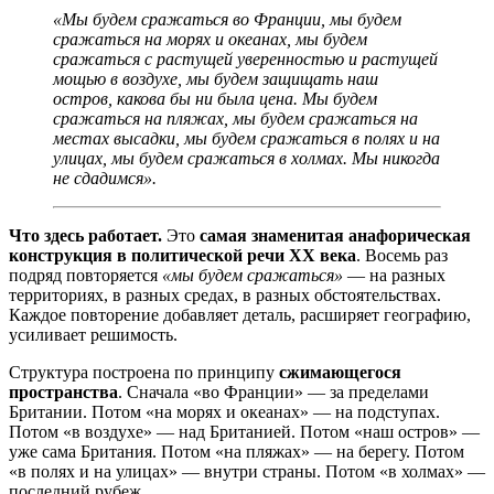
«Мы будем сражаться во Франции, мы будем
сражаться на морях и океанах, мы будем
сражаться с растущей уверенностью и растущей
мощью в воздухе, мы будем защищать наш
остров, какова бы ни была цена. Мы будем
сражаться на пляжах, мы будем сражаться на
местах высадки, мы будем сражаться в полях и на
улицах, мы будем сражаться в холмах. Мы никогда
не сдадимся».
Что здесь работает.
Это
самая знаменитая анафорическая
конструкция в политической речи XX века
. Восемь раз
подряд повторяется
«мы будем сражаться»
— на разных
территориях, в разных средах, в разных обстоятельствах.
Каждое повторение добавляет деталь, расширяет географию,
усиливает решимость.
Структура построена по принципу
сжимающегося
пространства
. Сначала «во Франции» — за пределами
Британии. Потом «на морях и океанах» — на подступах.
Потом «в воздухе» — над Британией. Потом «наш остров» —
уже сама Британия. Потом «на пляжах» — на берегу. Потом
«в полях и на улицах» — внутри страны. Потом «в холмах» —
последний рубеж.