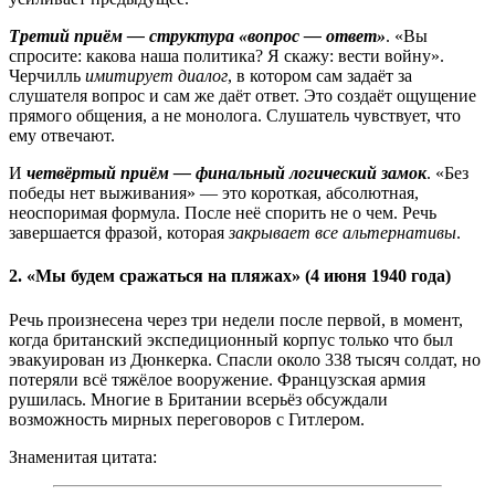
Третий приём — структура «вопрос — ответ»
. «Вы
спросите: какова наша политика? Я скажу: вести войну».
Черчилль
имитирует диалог
, в котором сам задаёт за
слушателя вопрос и сам же даёт ответ. Это создаёт ощущение
прямого общения, а не монолога. Слушатель чувствует, что
ему отвечают.
И
четвёртый приём — финальный логический замок
. «Без
победы нет выживания» — это короткая, абсолютная,
неоспоримая формула. После неё спорить не о чем. Речь
завершается фразой, которая
закрывает все альтернативы
.
2. «Мы будем сражаться на пляжах» (4 июня 1940 года)
Речь произнесена через три недели после первой, в момент,
когда британский экспедиционный корпус только что был
эвакуирован из Дюнкерка. Спасли около 338 тысяч солдат, но
потеряли всё тяжёлое вооружение. Французская армия
рушилась. Многие в Британии всерьёз обсуждали
возможность мирных переговоров с Гитлером.
Знаменитая цитата: