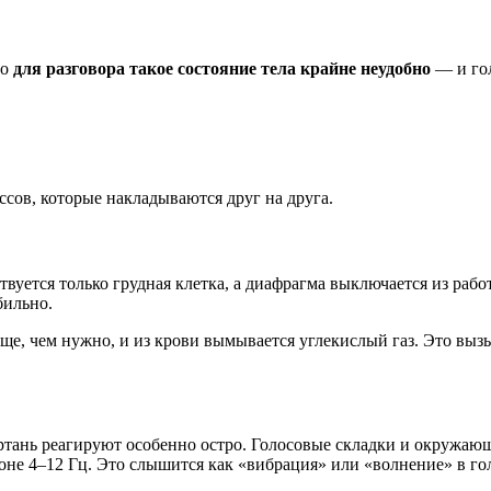
Но
для разговора такое состояние тела крайне неудобно
— и гол
ссов, которые накладываются друг на друга.
вуется только грудная клетка, а диафрагма выключается из раб
бильно.
ще, чем нужно, и из крови вымывается углекислый газ. Это выз
ртань реагируют особенно остро. Голосовые складки и окружа
зоне 4–12 Гц. Это слышится как «вибрация» или «волнение» в го