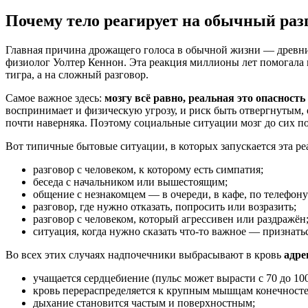
Почему тело реагирует на обычный разг
Главная причина дрожащего голоса в обычной жизни — древн
физиолог Уолтер Кеннон. Эта реакция миллионы лет помогала 
тигра, а на сложный разговор.
Самое важное здесь:
мозгу всё равно, реальная это опасность
воспринимает и физическую угрозу, и риск быть отвергнутым,
почти наверняка. Поэтому социальные ситуации мозг до сих п
Вот типичные бытовые ситуации, в которых запускается эта ре
разговор с человеком, к которому есть симпатия;
беседа с начальником или вышестоящим;
общение с незнакомцем — в очереди, в кафе, по телефону
разговор, где нужно отказать, попросить или возразить;
разговор с человеком, который агрессивен или раздражён
ситуация, когда нужно сказать что-то важное — признатьс
Во всех этих случаях надпочечники выбрасывают в кровь
адре
учащается сердцебиение (пульс может вырасти с 70 до 10
кровь перераспределяется к крупным мышцам конечносте
дыхание становится частым и поверхностным;