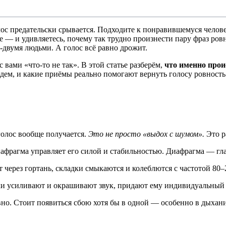
лос предательски срывается. Подходите к понравившемуся челове
 — и удивляетесь, почему так трудно произнести пару фраз ров
-двумя людьми. А голос всё равно дрожит.
с вами «что-то не так». В этой статье разберём,
что именно прои
едем, и какие приёмы реально помогают вернуть голосу ровность
голос вообще получается.
Это не просто «выдох с шумом».
Это р
фрагма управляет его силой и стабильностью. Диафрагма — гла
 через гортань, складки смыкаются и колеблются с частотой 80–2
ухи усиливают и окрашивают звук, придают ему индивидуальный 
овно. Стоит появиться сбою хотя бы в одной — особенно в дыхан