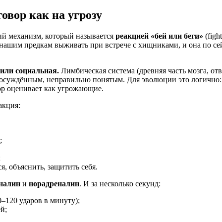
овор как на угрозу
ий механизм, который называется
реакцией «бей или беги»
(figh
нашим предкам выживать при встрече с хищниками, и она по сей
 или социальная.
Лимбическая система (древняя часть мозга, от
 осуждённым, неправильно понятым. Для эволюции это логично: 
ор оценивает как угрожающие.
акция:
;
;
я, объяснить, защитить себя.
налин
и
норадреналин
. И за несколько секунд:
0–120 ударов в минуту);
й;