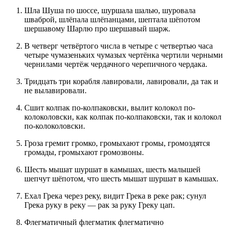
Шла Шуша по шоссе, шуршала шалью, шуровала
шваброй, шлёпала шлёпанцами, шептала шёпотом
шершавому Шарлю про шершавый шарж.
В четверг четвёртого числа в четыре с четвертью часа
четыре чумазеньких чумазых чертёнка чертили черными
чернилами чертёж чердачного черепичного чердака.
Тридцать три корабля лавировали, лавировали, да так и
не вылавировали.
Сшит колпак по-колпаковски, вылит колокол по-
колоколовски, как колпак по-колпаковски, так и колокол
по-колоколовски.
Гроза гремит громко, громыхают громы, громоздятся
громады, громыхают громозвоны.
Шесть мышат шуршат в камышах, шесть малышей
шепчут шёпотом, что шесть мышат шуршат в камышах.
Ехал Грека через реку, видит Грека в реке рак; сунул
Грека руку в реку — рак за руку Греку цап.
Флегматичный флегматик флегматично