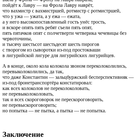
пойдёт к Лавру — на Фрола Лавру наврёт,
что вахмистр с вахмистршей, ротмистр с ротмистршей,
что у ужа — ужата, а у ежа — ежата,
а у него высокопоставленный гость унёс трость,
и вскоре опять пять ребят съели пять опят,
пять пятачков опят с полчетверти четверика чечевицы без
червоточины,
и тысячу шестьсот шестьдесят шесть пирогов
с творогом из сыворотки из-под простокваши
в лигурийской лигуре для лигурийских лигурийцев.
А в конце, около кола колокола звоном переколоколились,
перевыколоколились, да так,
что даже Константин — зальцбуржский бесперспективняк —
из-под бронетранспортёра констатировал:
как всех колоколов не переколоколовать,
не перевыколоколовать,
так и всех скороговорок не перескороговорить,
не перевыскороговорить;
но попытка — не пытка, а пытка — не попытка.
Заключение