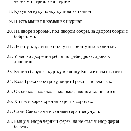
чёрными чернилами чертёж.
Кукушка кукушонку купила капюшон.
Шесть мышат в камышах шуршат.
На дворе воробьи, под двором бобры, за двором бобры с
бобрятами.
Летят утки, летят утята, утят гонят утята-малютки.
У нас во дворе погреб, в погребе дрова, дрова в
дровнице.
Купила бабушка куртку в клетку Кольке в скейт-клуб.
Ехал Грека через реку, видит Грека — в реке рак.
Около кола колокола, колокола звоном заливаются.
Хитрый хорёк хранил харчи в хоромах.
Сани Саню сами в санный сарай засунули.
Был у Фёдора чёрный ферзь, да не стал Фёдор ферзя
беречь.