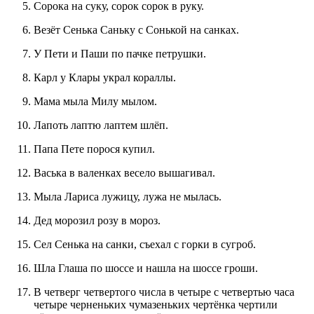
Сорока на суку, сорок сорок в руку.
Везёт Сенька Саньку с Сонькой на санках.
У Пети и Паши по пачке петрушки.
Карл у Клары украл кораллы.
Мама мыла Милу мылом.
Лапоть лаптю лаптем шлёп.
Папа Пете порося купил.
Васька в валенках весело вышагивал.
Мыла Лариса лужицу, лужа не мылась.
Дед морозил розу в мороз.
Сел Сенька на санки, съехал с горки в сугроб.
Шла Глаша по шоссе и нашла на шоссе гроши.
В четверг четвертого числа в четыре с четвертью часа
четыре черненьких чумазеньких чертёнка чертили