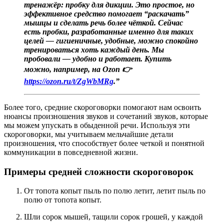
тренажёр: пробку для дикции. Это простое, но
эффективное средство помогает “раскачать”
мышцы и сделать речь более чёткой. Сейчас
есть пробки, разработанные именно для таких
целей — гигиеничные, удобные, можно спокойно
тренироваться хоть каждый день. Мы
пробовали — удобно и работает. Купить
можно, например, на Ozon 👉
https://ozon.ru/t/ZgWbMRg
.”
Более того, средние скороговорки помогают нам освоить
нюансы произношения звуков и сочетаний звуков, которые
мы можем упускать в обыденной речи. Используя эти
скороговорки, мы учитываем мельчайшие детали
произношения, что способствует более четкой и понятной
коммуникации в повседневной жизни.
Примеры средней сложности скороговорок
От топота копыт пыль по полю летит, летит пыль по
полю от топота копыт.
Шли сорок мышей, тащили сорок грошей, у каждой