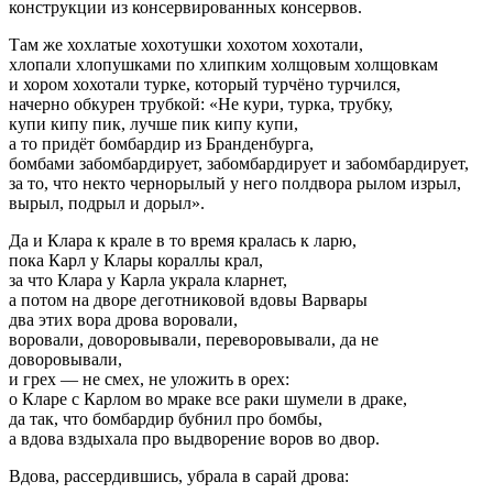
конструкции из консервированных консервов.
Там же хохлатые хохотушки хохотом хохотали,
хлопали хлопушками по хлипким холщовым холщовкам
и хором хохотали турке, который турчёно турчился,
начерно обкурен трубкой: «Не кури, турка, трубку,
купи кипу пик, лучше пик кипу купи,
а то придёт бомбардир из Бранденбурга,
бомбами забомбардирует, забомбардирует и забомбардирует,
за то, что некто чернорылый у него полдвора рылом изрыл,
вырыл, подрыл и дорыл».
Да и Клара к крале в то время кралась к ларю,
пока Карл у Клары кораллы крал,
за что Клара у Карла украла кларнет,
а потом на дворе деготниковой вдовы Варвары
два этих вора дрова воровали,
воровали, доворовывали, переворовывали, да не
доворовывали,
и грех — не смех, не уложить в орех:
о Кларе с Карлом во мраке все раки шумели в драке,
да так, что бомбардир бубнил про бомбы,
а вдова вздыхала про выдворение воров во двор.
Вдова, рассердившись, убрала в сарай дрова: