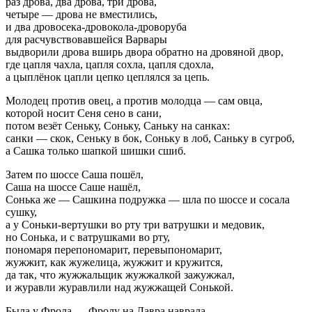
раз дрова, два дрова, три дрова,
четыре — дрова не вместились,
и два дровосека-дровокола-дроворуба
для расчувствовавшейся Варвары
выдворили дрова вширь двора обратно на дровяной двор,
где цапля чахла, цапля сохла, цапля сдохла,
а цыплёнок цапли цепко цеплялся за цепь.
Молодец против овец, а против молодца — сам овца,
которой носит Сеня сено в сани,
потом везёт Сеньку, Соньку, Саньку на санках:
санки — скок, Сеньку в бок, Соньку в лоб, Саньку в сугроб,
а Сашка только шапкой шишки сшиб.
Затем по шоссе Саша пошёл,
Саша на шоссе Саше нашёл,
Сонька же — Сашкина подружка — шла по шоссе и сосала
сушку,
а у Соньки-вертушки во рту три ватрушки и медовик,
но Сонька, и с ватрушками во рту,
пономаря перепономарит, перевыпономарит,
жужжит, как жужелица, жужжит и кружится,
да так, что жужжальщик жужжалкой зажужжал,
и журавли журавлили над жужжащей Сонькой.
Была у Фрола — Фролу на Лавра наврала,