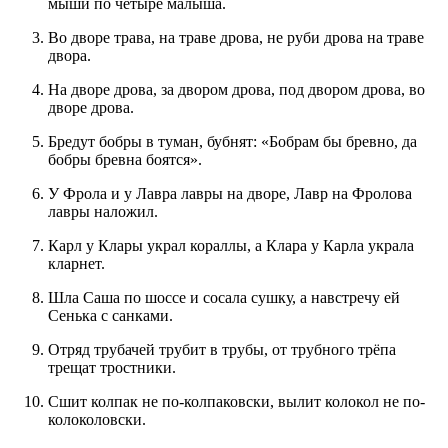
мыши по четыре малыша.
Во дворе трава, на траве дрова, не руби дрова на траве
двора.
На дворе дрова, за двором дрова, под двором дрова, во
дворе дрова.
Бредут бобры в туман, бубнят: «Бобрам бы бревно, да
бобры бревна боятся».
У Фрола и у Лавра лавры на дворе, Лавр на Фролова
лавры наложил.
Карл у Клары украл кораллы, а Клара у Карла украла
кларнет.
Шла Саша по шоссе и сосала сушку, а навстречу ей
Сенька с санками.
Отряд трубачей трубит в трубы, от трубного трёпа
трещат тростники.
Сшит колпак не по-колпаковски, вылит колокол не по-
колоколовски.