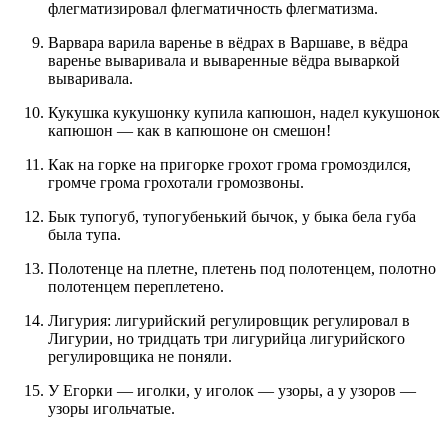
флегматизировал флегматичность флегматизма.
Варвара варила варенье в вёдрах в Варшаве, в вёдра
варенье вываривала и вываренные вёдра вываркой
вываривала.
Кукушка кукушонку купила капюшон, надел кукушонок
капюшон — как в капюшоне он смешон!
Как на горке на пригорке грохот грома громоздился,
громче грома грохотали громозвоны.
Бык тупогуб, тупогубенький бычок, у быка бела губа
была тупа.
Полотенце на плетне, плетень под полотенцем, полотно
полотенцем переплетено.
Лигурия: лигурийский регулировщик регулировал в
Лигурии, но тридцать три лигурийца лигурийского
регулировщика не поняли.
У Егорки — иголки, у иголок — узоры, а у узоров —
узоры игольчатые.