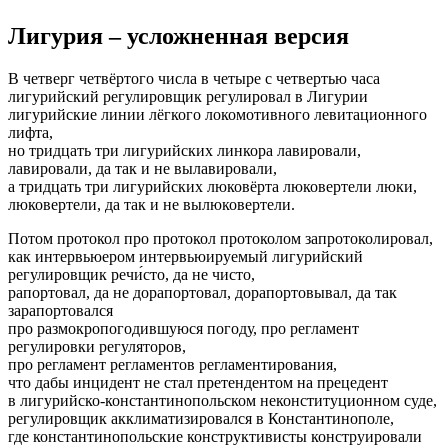
Лигурия – усложненная версия
В четверг четвёртого числа в четыре с четвертью часа
лигурийский регулировщик регулировал в Лигурии
лигурийские линии лёгкого локомотивного левитационного
лифта,
но тридцать три лигурийских линкора лавировали,
лавировали, да так и не вылавировали,
а тридцать три лигурийских люковёрта люковертели люки,
люковертели, да так и не вылюковертели.
Потом протокол про протокол протоколом запротоколировал,
как интервьюером интервьюируемый лигурийский
регулировщик речи́сто, да не чисто,
рапортовал, да не дорапортовал, дорапортовывал, да так
зарапортовался
про размокропогодившуюся погоду, про регламент
регулировки регуляторов,
про регламент регламентов регламентирования,
что дабы инцидент не стал претендентом на прецедент
в лигурийско-константинопольском неконституционном суде,
регулировщик акклиматизировался в Константинополе,
где константинопольские конструктивисты конструировали